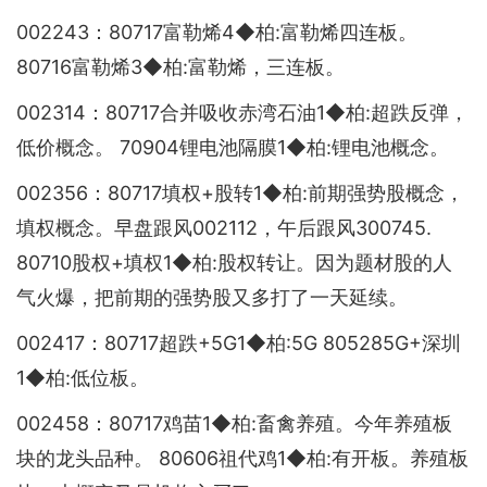
002243：80717富勒烯4◆柏:富勒烯四连板。
80716富勒烯3◆柏:富勒烯，三连板。
002314：80717合并吸收赤湾石油1◆柏:超跌反弹，
低价概念。 70904锂电池隔膜1◆柏:锂电池概念。
002356：80717填权+股转1◆柏:前期强势股概念，
填权概念。早盘跟风002112，午后跟风300745.
80710股权+填权1◆柏:股权转让。因为题材股的人
气火爆，把前期的强势股又多打了一天延续。
002417：80717超跌+5G1◆柏:5G 805285G+深圳
1◆柏:低位板。
002458：80717鸡苗1◆柏:畜禽养殖。今年养殖板
块的龙头品种。 80606祖代鸡1◆柏:有开板。养殖板