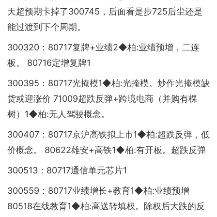
天超预期卡掉了300745，后面看是步725后尘还是
能过渡到下个周期。
300320：80717复牌+业绩2◆柏:业绩预增，二连
板。 80716定增复牌1
300395：80717光掩模1◆柏:光掩模。炒作光掩模缺
货或迎涨价 71009超跌反弹+跨境电商（并购有棵
树）1◆柏:无人驾驶概念。
300407：80717京沪高铁拟上市1◆柏:超跌反弹，低
价概念。 80622雄安+高铁1◆柏:有开板。超跌反弹
300513：80717通信单元芯片1
300559：80717业绩增长+教育1◆柏:业绩预增
80518在线教育1◆柏:高送转填权。除权后大跌的反