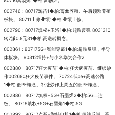
80716富勒烯1◆柏:富勒烯。
002746：80717鸡苗1◆柏:畜禽养殖。午后领涨养殖
板块。 80711上修业绩1◆柏:业绩上修。
002790：80717填权+卫浴1◆柏:超跌反弹 8031310
转7派0.8元31◆柏:高送转概念。
002861：807175G+智能穿戴1◆柏:超跌反弹，半导
体板块。 80312增持+与小米华为合作2
002880：80717狂犬疫苗1◆柏:狂犬病疫苗。继续炒
作002680狂犬疫苗事件。 70724低pe+高速公路
1◆柏:低PE概念。补涨炒作上周五的低PE概念。
002886：80717填权+5G+石墨烯2◆柏:5G二连
板。 80716填权+5G+石墨烯1◆柏:5G
002892：80717次新+微特电机1◆柏:超跌反弹，高