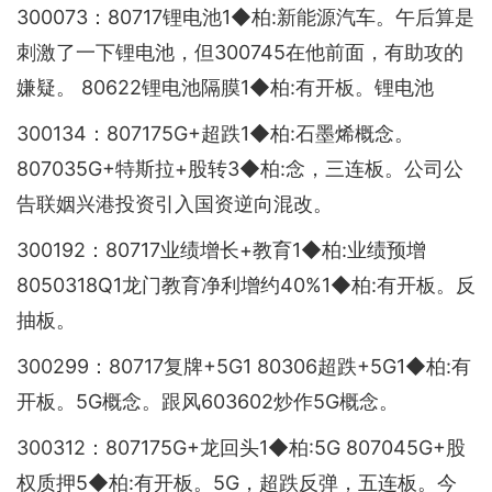
300073：80717锂电池1◆柏:新能源汽车。午后算是
刺激了一下锂电池，但300745在他前面，有助攻的
嫌疑。 80622锂电池隔膜1◆柏:有开板。锂电池
300134：807175G+超跌1◆柏:石墨烯概念。
807035G+特斯拉+股转3◆柏:念，三连板。公司公
告联姻兴港投资引入国资逆向混改。
300192：80717业绩增长+教育1◆柏:业绩预增
8050318Q1龙门教育净利增约40%1◆柏:有开板。反
抽板。
300299：80717复牌+5G1 80306超跌+5G1◆柏:有
开板。5G概念。跟风603602炒作5G概念。
300312：807175G+龙回头1◆柏:5G 807045G+股
权质押5◆柏:有开板。5G，超跌反弹，五连板。今