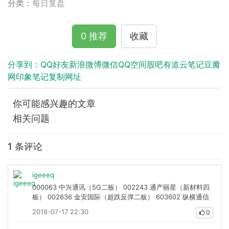
分类：
每日复盘
0 推荐
收藏
分享到：
QQ好友
新浪微博
微信
QQ空间
股吧
有道云笔记
豆瓣
网
印象笔记
复制网址
你可能感兴趣的文章
相关问题
1 条评论
igeeeq
000063 中兴通讯（5G二板） 002243 通产丽星（新材料四
板） 002636 金安国际（超跌反弹二板） 603602 纵横通信
2018-07-17 22:30
0