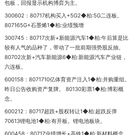
包板，回报显示机构博弈为主。
300602：80717机构买入+5G2◆柏:5G二连板。
807165G+石墨烯1◆柏:业绩预增
300745：80717次新+新能源汽车1◆柏:午后算是比
较有人气的品种了，带动了一批前期强势股反抽。
80702次新+汽车新能源6◆柏:新能源汽车产业链，
六连板。
600158：8071710亿体育资产注入1◆柏:并购重组。
昨日公告收购资产复牌。 80130彩票1◆柏:博彩概
念。
600212：80717超跌+股权转让1◆柏:超跌反弹
70613锂电池1◆柏:有开板。锂电池板块。
600458：80717业绩增长+高铁1◆柏:新材料概念。