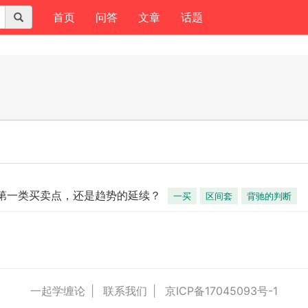
(current)
首页
问答
文章
话题
第一类买卖点，还是趋势的延续？
一买
区间套
背驰的判断
一起学缠论
|
联系我们
|
京ICP备17045093号-1