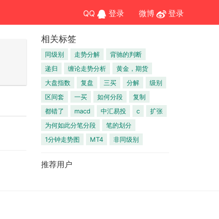
QQ
登录
微博
登录
相关标签
同级别
走势分解
背驰的判断
递归
缠论走势分析
黄金，期货
大盘指数
复盘
三买
分解
级别
区间套
一买
如何分段
复制
都错了
macd
中汇易投
c
扩张
为何如此分笔分段
笔的划分
1分钟走势图
MT4
非同级别
推荐用户